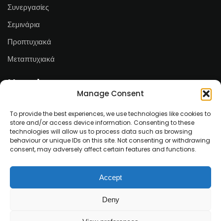
Συνεργασίες
Σεμινάρια
Προπτυχιακά
Μεταπτυχιακά
Newsletter
Manage Consent
Email*
To provide the best experiences, we use technologies like cookies to
store and/or access device information. Consenting to these
technologies will allow us to process data such as browsing
behaviour or unique IDs on this site. Not consenting or withdrawing
consent, may adversely affect certain features and functions.
Ονοματεπώνυμο
Accept
Deny