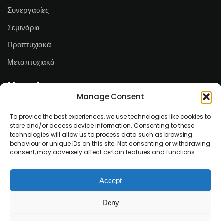
Συνεργασίες
Σεμινάρια
Προπτυχιακά
Μεταπτυχιακά
Newsletter
Manage Consent
Email*
To provide the best experiences, we use technologies like cookies to
store and/or access device information. Consenting to these
technologies will allow us to process data such as browsing
behaviour or unique IDs on this site. Not consenting or withdrawing
consent, may adversely affect certain features and functions.
Ονοματεπώνυμο
Accept
Deny