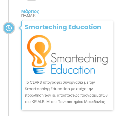
Μάρτιος
ΠΑ.ΜΑ.Κ
Smarteching Education
Το CEARS υπογράφει συνεργασία με την
Smarteching Education με στόχο την
προώθηση των εξ αποστάσεως προγραμμάτων
του ΚΕ.ΔΙ.ΒΙ.Μ του Πανεπιστημίου Μακεδονίας