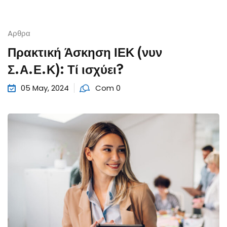
Aρθρα
Πρακτική Άσκηση ΙΕΚ (νυν
Σ.Α.Ε.Κ): Τί ισχύει?
05 May, 2024
Com 0