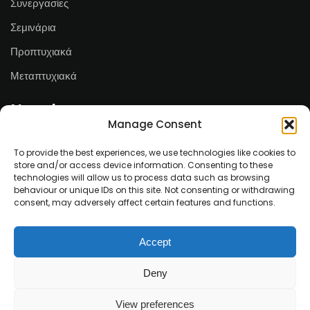
Συνεργασίες
Σεμινάρια
Προπτυχιακά
Μεταπτυχιακά
Newsletter
Manage Consent
Email*
To provide the best experiences, we use technologies like cookies to
store and/or access device information. Consenting to these
technologies will allow us to process data such as browsing
behaviour or unique IDs on this site. Not consenting or withdrawing
consent, may adversely affect certain features and functions.
Ονοματεπώνυμο
Accept
Deny
View preferences