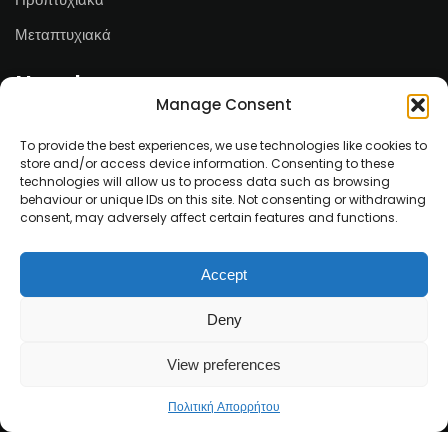
Μεταπτυχιακά
Newsletter
Manage Consent
Email*
To provide the best experiences, we use technologies like cookies to
store and/or access device information. Consenting to these
technologies will allow us to process data such as browsing
behaviour or unique IDs on this site. Not consenting or withdrawing
consent, may adversely affect certain features and functions.
Ονοματεπώνυμο
Accept
Deny
View preferences
Πολιτική Απορρήτου