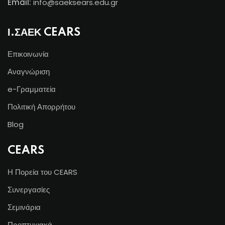
Email:
info@s
aeksears.edu.gr
Ι.ΣΑΕΚ CEARS
Επικοινωνία
Αναγνώριση
e-Γραμματεία
Πολιτική Απορρήτου
Blog
CEARS
Η Πορεία του CEARS
Συνεργασίες
Σεμινάρια
Προπτυχιακά