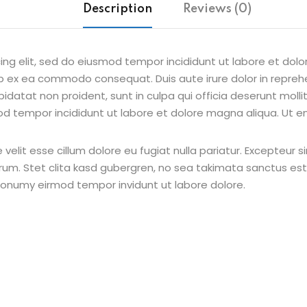
Description
Reviews (0)
ing elit, sed do eiusmod tempor incididunt ut labore et dol
uip ex ea commodo consequat. Duis aute irure dolor in reprehe
pidatat non proident, sunt in culpa qui officia deserunt molli
od tempor incididunt ut labore et dolore magna aliqua. Ut e
e velit esse cillum dolore eu fugiat nulla pariatur. Excepteur
borum. Stet clita kasd gubergren, no sea takimata sanctus e
 nonumy eirmod tempor invidunt ut labore dolore.