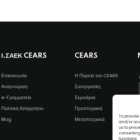
Ι.ΣΑΕΚ CEARS
CEARS
Επικοινωνία
Η Πορεία του CEARS
Αναγνώριση
Συνεργασίες
e-Γραμματεία
Σεμινάρια
Πολιτική Απορρήτου
Προπτυχιακά
To provide 
Blog
Μεταπτυχιακά
and/or acc
us to proce
consenting
functions.