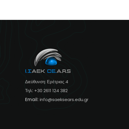
Διεύθυνση: Ερέτριας 4
Τηλ:
+30 2611 124 382
Email:
info@s
aeksears.edu.gr