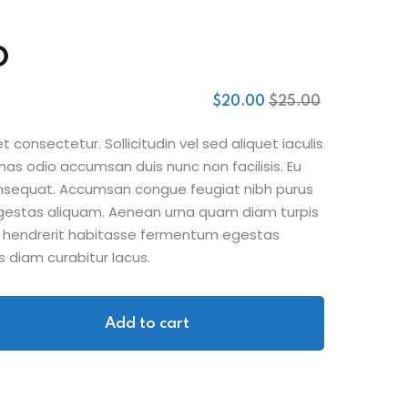
O
$
20
.00
$
25
.00
 consectetur. Sollicitudin vel sed aliquet iaculis
nas odio accumsan duis nunc non facilisis. Eu
consequat. Accumsan congue feugiat nibh purus
gestas aliquam. Aenean urna quam diam turpis
sit hendrerit habitasse fermentum egestas
s diam curabitur lacus.
Add to cart