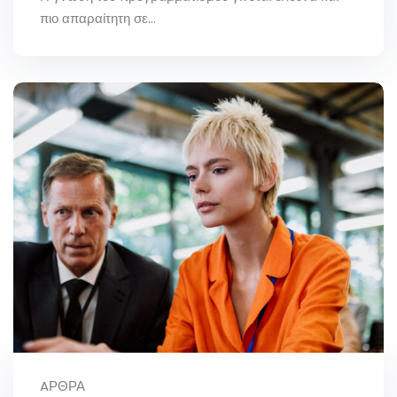
πιο απαραίτητη σε...
AΡΘΡΑ