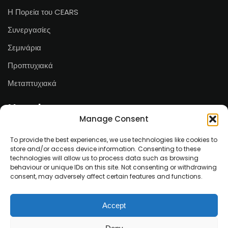
Η Πορεία του CEARS
Συνεργασίες
Σεμινάρια
Προπτυχιακά
Μεταπτυχιακά
Newsletter
Manage Consent
Email*
To provide the best experiences, we use technologies like cookies to
store and/or access device information. Consenting to these
technologies will allow us to process data such as browsing
behaviour or unique IDs on this site. Not consenting or withdrawing
consent, may adversely affect certain features and functions.
Ονοματεπώνυμο
Accept